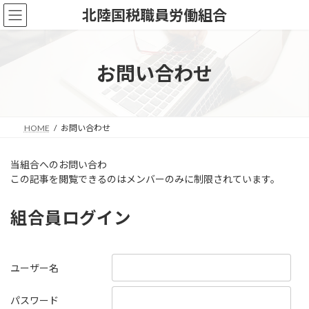
コ
ナ
北陸国税職員労働組合
ン
ビ
テ
ゲ
ン
ー
ツ
シ
お問い合わせ
へ
ョ
ス
ン
キ
に
ッ
移
HOME
お問い合わせ
プ
動
当組合へのお問い合わ
この記事を閲覧できるのはメンバーのみに制限されています。
組合員ログイン
ユーザー名
パスワード