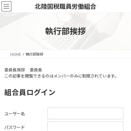
コ
ナ
北陸国税職員労働組合
ン
ビ
テ
ゲ
ン
ー
ツ
シ
執行部挨拶
へ
ョ
ス
ン
キ
に
ッ
移
HOME
執行部挨拶
プ
動
委員長挨拶 委員長
この記事を閲覧できるのはメンバーのみに制限されています。
組合員ログイン
ユーザー名
パスワード